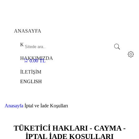
ANASAYFA
KOLEKSİYONLAR
HAKKIMIZDA
0.00 TL
0
İLETİŞİM
ENGLISH
Anasayfa
İptal ve İade Koşulları
TÜKETİCİ HAKLARI - CAYMA -
İPTAL İADE KOŞULLARI