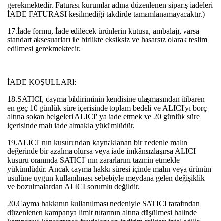
gerekmektedir. Faturası kurumlar adına düzenlenen sipariş iadeleri
İADE FATURASI kesilmediği takdirde tamamlanamayacaktır.)
17.İade formu, İade edilecek ürünlerin kutusu, ambalajı, varsa
standart aksesuarları ile birlikte eksiksiz ve hasarsız olarak teslim
edilmesi gerekmektedir.
İADE KOŞULLARI:
18.SATICI, cayma bildiriminin kendisine ulaşmasından itibaren
en geç 10 günlük süre içerisinde toplam bedeli ve ALICI'yı borç
altına sokan belgeleri ALICI' ya iade etmek ve 20 günlük süre
içerisinde malı iade almakla yükümlüdür.
19.ALICI' nın kusurundan kaynaklanan bir nedenle malın
değerinde bir azalma olursa veya iade imkânsızlaşırsa ALICI
kusuru oranında SATICI' nın zararlarını tazmin etmekle
yükümlüdür. Ancak cayma hakkı süresi içinde malın veya ürünün
usulüne uygun kullanılması sebebiyle meydana gelen değişiklik
ve bozulmalardan ALICI sorumlu değildir.
20.Cayma hakkının kullanılması nedeniyle SATICI tarafından
düzenlenen kampanya limit tutarının altına düşülmesi halinde