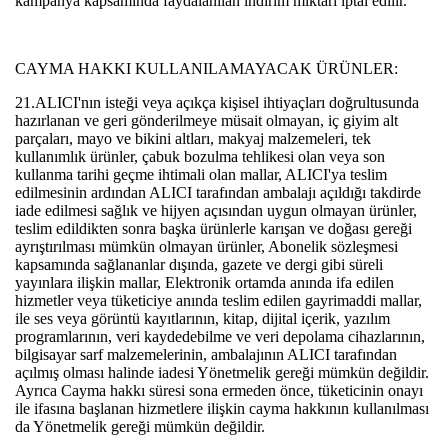
kampanya kapsamında faydalanılan indirim miktarı iptal edilir.
CAYMA HAKKI KULLANILAMAYACAK ÜRÜNLER:
21.ALICI'nın isteği veya açıkça kişisel ihtiyaçları doğrultusunda
hazırlanan ve geri gönderilmeye müsait olmayan, iç giyim alt
parçaları, mayo ve bikini altları, makyaj malzemeleri, tek
kullanımlık ürünler, çabuk bozulma tehlikesi olan veya son
kullanma tarihi geçme ihtimali olan mallar, ALICI'ya teslim
edilmesinin ardından ALICI tarafından ambalajı açıldığı takdirde
iade edilmesi sağlık ve hijyen açısından uygun olmayan ürünler,
teslim edildikten sonra başka ürünlerle karışan ve doğası gereği
ayrıştırılması mümkün olmayan ürünler, Abonelik sözleşmesi
kapsamında sağlananlar dışında, gazete ve dergi gibi süreli
yayınlara ilişkin mallar, Elektronik ortamda anında ifa edilen
hizmetler veya tüketiciye anında teslim edilen gayrimaddi mallar,
ile ses veya görüntü kayıtlarının, kitap, dijital içerik, yazılım
programlarının, veri kaydedebilme ve veri depolama cihazlarının,
bilgisayar sarf malzemelerinin, ambalajının ALICI tarafından
açılmış olması halinde iadesi Yönetmelik gereği mümkün değildir.
Ayrıca Cayma hakkı süresi sona ermeden önce, tüketicinin onayı
ile ifasına başlanan hizmetlere ilişkin cayma hakkının kullanılması
da Yönetmelik gereği mümkün değildir.