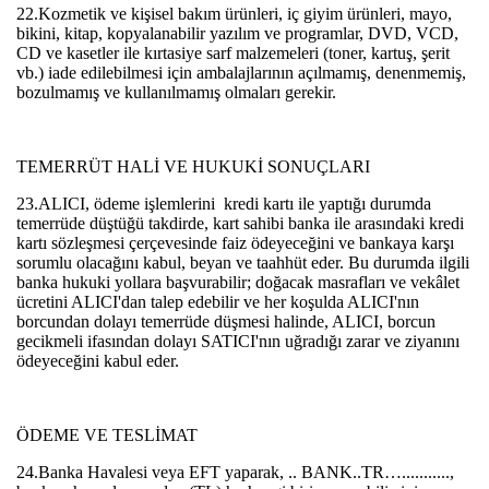
22.Kozmetik ve kişisel bakım ürünleri, iç giyim ürünleri, mayo,
bikini, kitap, kopyalanabilir yazılım ve programlar, DVD, VCD,
CD ve kasetler ile kırtasiye sarf malzemeleri (toner, kartuş, şerit
vb.) iade edilebilmesi için ambalajlarının açılmamış, denenmemiş,
bozulmamış ve kullanılmamış olmaları gerekir.
TEMERRÜT HALİ VE HUKUKİ SONUÇLARI
23.ALICI, ödeme işlemlerini kredi kartı ile yaptığı durumda
temerrüde düştüğü takdirde, kart sahibi banka ile arasındaki kredi
kartı sözleşmesi çerçevesinde faiz ödeyeceğini ve bankaya karşı
sorumlu olacağını kabul, beyan ve taahhüt eder. Bu durumda ilgili
banka hukuki yollara başvurabilir; doğacak masrafları ve vekâlet
ücretini ALICI'dan talep edebilir ve her koşulda ALICI'nın
borcundan dolayı temerrüde düşmesi halinde, ALICI, borcun
gecikmeli ifasından dolayı SATICI'nın uğradığı zarar ve ziyanını
ödeyeceğini kabul eder.
ÖDEME VE TESLİMAT
24.Banka Havalesi veya EFT yaparak, .. BANK..TR…...........,