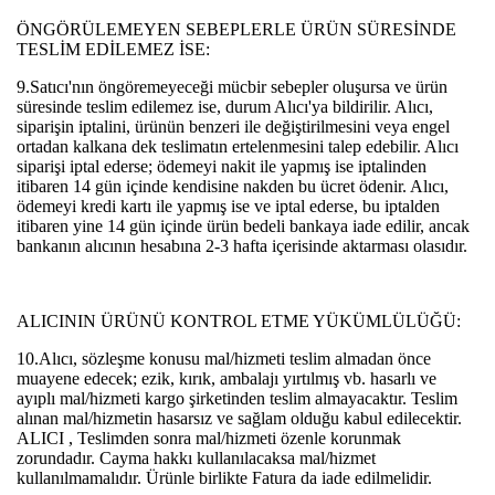
ÖNGÖRÜLEMEYEN SEBEPLERLE ÜRÜN SÜRESİNDE
TESLİM EDİLEMEZ İSE:
9.Satıcı'nın öngöremeyeceği mücbir sebepler oluşursa ve ürün
süresinde teslim edilemez ise, durum Alıcı'ya bildirilir. Alıcı,
siparişin iptalini, ürünün benzeri ile değiştirilmesini veya engel
ortadan kalkana dek teslimatın ertelenmesini talep edebilir. Alıcı
siparişi iptal ederse; ödemeyi nakit ile yapmış ise iptalinden
itibaren 14 gün içinde kendisine nakden bu ücret ödenir. Alıcı,
ödemeyi kredi kartı ile yapmış ise ve iptal ederse, bu iptalden
itibaren yine 14 gün içinde ürün bedeli bankaya iade edilir, ancak
bankanın alıcının hesabına 2-3 hafta içerisinde aktarması olasıdır.
ALICININ ÜRÜNÜ KONTROL ETME YÜKÜMLÜLÜĞÜ:
10.Alıcı, sözleşme konusu mal/hizmeti teslim almadan önce
muayene edecek; ezik, kırık, ambalajı yırtılmış vb. hasarlı ve
ayıplı mal/hizmeti kargo şirketinden teslim almayacaktır. Teslim
alınan mal/hizmetin hasarsız ve sağlam olduğu kabul edilecektir.
ALICI , Teslimden sonra mal/hizmeti özenle korunmak
zorundadır. Cayma hakkı kullanılacaksa mal/hizmet
kullanılmamalıdır. Ürünle birlikte Fatura da iade edilmelidir.