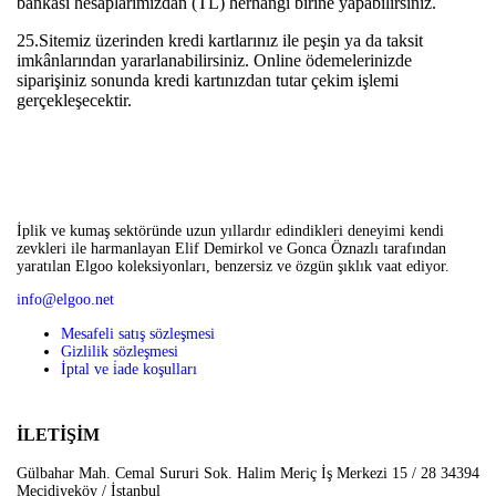
bankası hesaplarımızdan (TL) herhangi birine yapabilirsiniz.
25.Sitemiz üzerinden kredi kartlarınız ile peşin ya da taksit
imkânlarından yararlanabilirsiniz. Online ödemelerinizde
siparişiniz sonunda kredi kartınızdan tutar çekim işlemi
gerçekleşecektir.
İplik ve kumaş sektöründe uzun yıllardır edindikleri deneyimi kendi
zevkleri ile harmanlayan Elif Demirkol ve Gonca Öznazlı tarafından
yaratılan Elgoo koleksiyonları, benzersiz ve özgün şıklık vaat ediyor.
info@elgoo.net
Mesafeli satış sözleşmesi
Gizlilik sözleşmesi
İptal ve i̇ade koşulları
İLETİŞİM
Gülbahar Mah. Cemal Sururi Sok. Halim Meriç İş Merkezi 15 / 28 34394
Mecidiyeköy / İstanbul