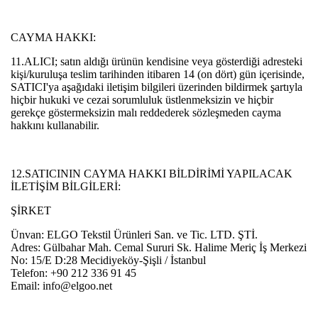
CAYMA HAKKI:
11.ALICI; satın aldığı ürünün kendisine veya gösterdiği adresteki
kişi/kuruluşa teslim tarihinden itibaren 14 (on dört) gün içerisinde,
SATICI'ya aşağıdaki iletişim bilgileri üzerinden bildirmek şartıyla
hiçbir hukuki ve cezai sorumluluk üstlenmeksizin ve hiçbir
gerekçe göstermeksizin malı reddederek sözleşmeden cayma
hakkını kullanabilir.
12.SATICININ CAYMA HAKKI BİLDİRİMİ YAPILACAK
İLETİŞİM BİLGİLERİ:
ŞİRKET
Ünvan: ELGO Tekstil Ürünleri San. ve Tic. LTD. ŞTİ.
Adres: Gülbahar Mah. Cemal Sururi Sk. Halime Meriç İş Merkezi
No: 15/E D:28 Mecidiyeköy-Şişli / İstanbul
Telefon:
+90 212 336 91 45
Email:
info@elgoo.net