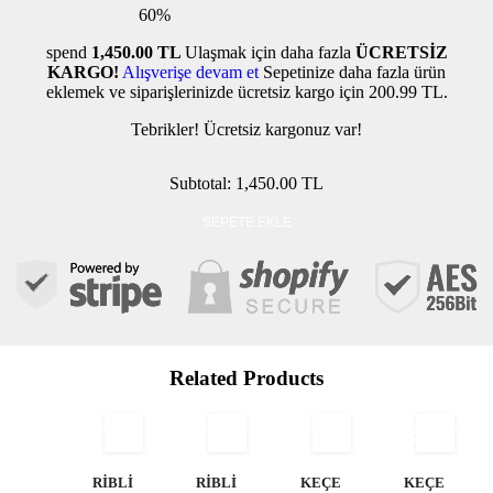
60%
spend
1,450.00 TL
Ulaşmak için daha fazla
ÜCRETSİZ
KARGO!
Alışverişe devam et
Sepetinize daha fazla ürün
eklemek ve siparişlerinizde ücretsiz kargo için
200.99 TL
.
Tebrikler! Ücretsiz kargonuz var!
Subtotal:
1,450.00 TL
SEPETE EKLE
Related Products
SEPETE
SEPETE
SEPETE
SEPETE
EKLE
EKLE
EKLE
EKLE
SEPETE
SEPETE
SEPETE
Stokta
STOKTA
PLİSE RENKLİ
KEÇE ETEK
KEÇE ETEK
PAYETLİ
Yok
EKLE
EKLE
EKLE
YOK
ETEK SİYAH
YEŞİL
SİYAH
ETEK
1,450.00 TL
1,450.00 TL
1,290.00 TL
1,300.00 TL
0.00 TL
0.00 TL
0.00 TL
0.00 TL
RİBLİ
RİBLİ
KEÇE
KEÇE