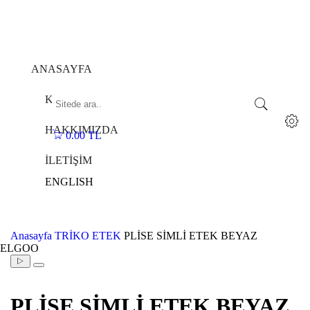
ANASAYFA
KOLEKSİYONLAR
HAKKIMIZDA
0.00 TL
0
İLETİŞİM
ENGLISH
Anasayfa
TRİKO ETEK
PLİSE SİMLİ ETEK BEYAZ
ELGOO
PLİSE SİMLİ ETEK BEYAZ