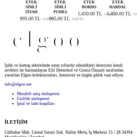
ETEK
ETEK
ETEK
ETEK
SİMLİ
SİMLİ
BORDO
HARDAL
SİYAH
PUDRA
1,450.00 TL
1,450.00 TL
0.00 TL
0.
995.00 TL
995.00 TL
0.00 TL
0.00 TL
İplik ve kumaş sektöründe uzun yıllardır edindikleri deneyimi kendi
zevkleri ile harmanlayan Elif Demirkol ve Gonca Öznazlı tarafından
yaratılan Elgoo koleksiyonları, benzersiz ve özgün şıklık vaat ediyor.
info@elgoo.net
Mesafeli satış sözleşmesi
Gizlilik sözleşmesi
İptal ve i̇ade koşulları
İLETİŞİM
Gülbahar Mah. Cemal Sururi Sok. Halim Meriç İş Merkezi 15 / 28 34394