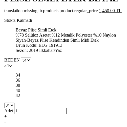
translation missing: tr.products.product.regular_price
1,450.00 TL
Stokta Kalmadı
Beyaz Plise Simli Etek
%78 Selüloz Asetat %12 Metalik Polyester %10 Naylon
Siyah-Beyaz Plise Kendinden Simli Midi Etek
Ürün Kodu: ELG 191913
Sezon: 2019 İlkbahar/Yaz
BEDEN
34
34
36
38
40
42
Adet
+
-